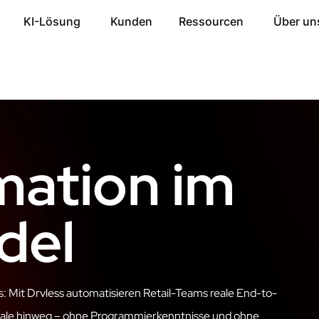
KI-Lösung
Kunden
Ressourcen
Über un
mation im
del
s: Mit
Drvless
automatisieren Retail-Teams reale End-
to
-
tale hinweg – ohne Programmierkenntnisse und ohne