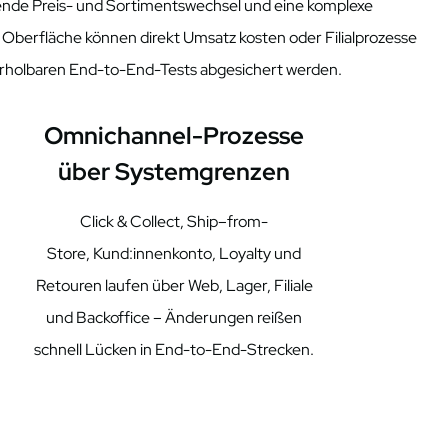
fende Preis- und Sortimentswechsel und eine komplexe
 Oberfläche können direkt Umsatz kosten oder Filialprozesse
rholbaren End-
to
-End-Tests abgesichert werden.
Omnichannel-Prozesse
über Systemgrenzen
Click &
Collect
,
Ship
–
from
-
Store,
Kund:innenkonto
,
Loyalty
und
Retouren laufen über Web, Lager, Filiale
und Backoffice – Änderungen reißen
schnell Lücken in End-
to
-End-Strecken.