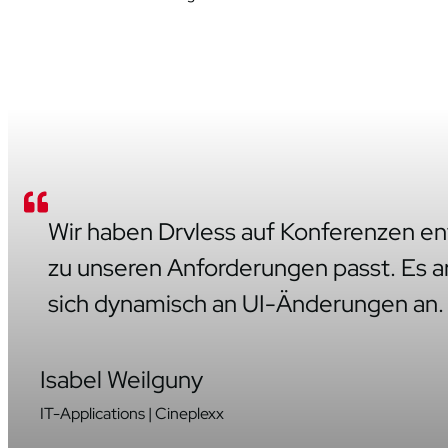
Wir haben Drvless auf Konferenzen en
zu unseren Anforderungen passt. Es a
sich dynamisch an UI-Änderungen an.
Isabel Weilguny
IT-Applications | Cineplexx