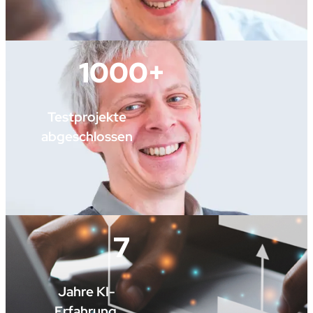
1000+
Testprojekte
abgeschlossen
7
Jahre KI-
Erfahrung