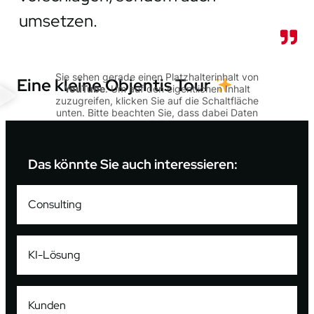
umsetzen.
Sie sehen gerade einen Platzhalterinhalt von
Eine kleine Objentis Tour
YouTube
. Um auf den eigentlichen Inhalt
zuzugreifen, klicken Sie auf die Schaltfläche
unten. Bitte beachten Sie, dass dabei Daten
an Drittanbieter weitergegeben werden.
Mehr Informationen
Das könnte Sie auch interessieren:
Inhalt entsperren
Erforderlichen Service akzeptieren und Inhalte
entsperren
Consulting
KI-Lösung
Kunden