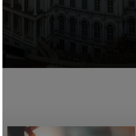
1999
Gründung der Objentis
Software Integration GmbH
in Wien