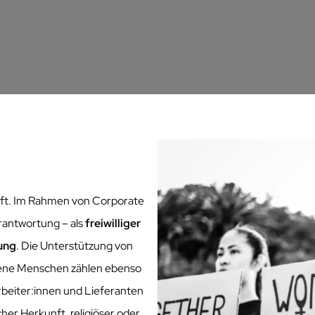
aft. Im Rahmen von Corporate
rantwortung – als
freiwilliger
lung
. Die Unterstützung von
ratene Menschen zählen ebenso
rbeiter:innen und Lieferanten
er Herkunft, religiöser oder