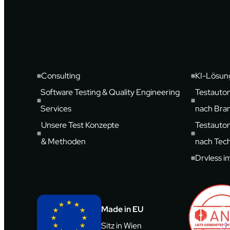
Consulting
KI-Lösun
Software Testing & Quality Engineering
Testauto
Services
nach Bra
Unsere Test Konzepte
Testauto
& Methoden
nach Tec
Drvless i
Made in EU
Sitz in Wien