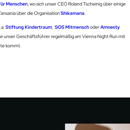
für Menschen
, wo sich unser CEO Roland Tscheinig über einige
Tansania über die Organisation
Shikamana
.
.a.
Stiftung Kindertraum
,
SOS Mitmensch
oder
Amnesty
e unser Geschäftsführer regelmäßig am Vienna Night Run mit
te kommt.