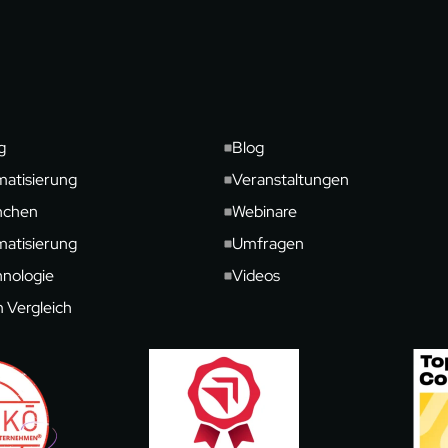
g
Blog
matisierung
Veranstaltungen
nchen
Webinare
matisierung
Umfragen
hnologie
Videos
m Vergleich